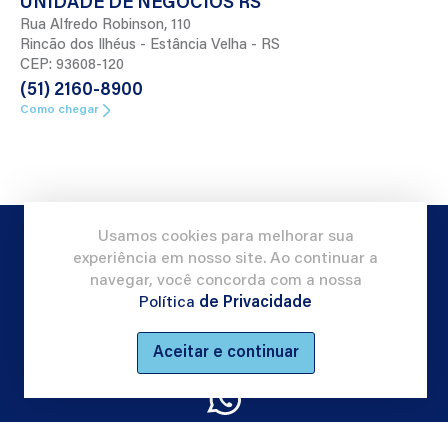
UNIDADE DE NEGÓCIOS RS
Rua Alfredo Robinson, 110
Rincão dos Ilhéus - Estância Velha - RS
CEP: 93608-120
(51) 2160-8900
Como chegar
Usamos cookies para melhorar sua
experiência em nosso site. Ao continuar a
© 2026 - Cartrom
navegar, você concorda com a nossa
Termos e política de privacidade
Política
de Privacidade
Siga a Cartrom nas Redes Sociais:
Aceitar e continuar
Desenvolvido por:
Voltar ao topo