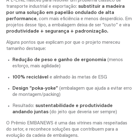
A E-LINE nasceu para resolver um problema clássico de
transporte industrial e exportação:
substituir a madeira
por uma solução em papelão ondulado de alta
performance
, com mais eficiência e menos desperdício. Em
projetos desse tipo, a embalagem deixa de ser “custo” e vira
produtividade + segurança + padronização.
Alguns pontos que explicam por que o projeto mereceu
tamanho destaque:
Redução de peso e ganho de ergonomia
(menos
esforço, mais agilidade)
100% reciclável
e alinhado às metas de ESG
Design “poka-yoke”
(embalagem que ajuda a evitar erro
de montagem/packing)
Resultado:
sustentabilidade e produtividade
andando juntas
(do jeito que deveria ser sempre)
O Prêmio EMBANEWS é uma das vitrines mais respeitadas
do setor, e reconhece soluções que contribuem para a
evolução da cadeia de embalagens.